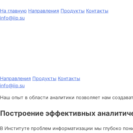
На главную
Направления
Продукты
Контакты
info@iip.su
Направления
Продукты
Контакты
info@iip.su
Наш опыт в области аналитики позволяет нам создава
Построение эффективных аналитич
В Институте проблем информатизации мы глубоко пони